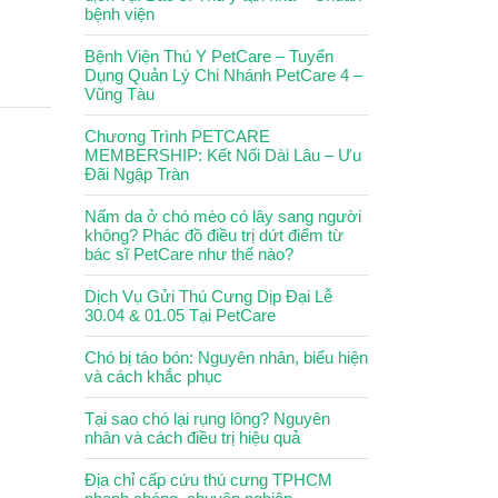
bệnh viện
Bệnh Viện Thú Y PetCare – Tuyển
Dụng Quản Lý Chi Nhánh PetCare 4 –
Vũng Tàu
Chương Trình PETCARE
MEMBERSHIP: Kết Nối Dài Lâu – Ưu
Đãi Ngập Tràn
Nấm da ở chó mèo có lây sang người
không? Phác đồ điều trị dứt điểm từ
bác sĩ PetCare như thế nào?
Dịch Vụ Gửi Thú Cưng Dịp Đại Lễ
30.04 & 01.05 Tại PetCare
Chó bị táo bón: Nguyên nhân, biểu hiện
và cách khắc phục
Tại sao chó lại rụng lông? Nguyên
nhân và cách điều trị hiệu quả
Địa chỉ cấp cứu thú cưng TPHCM