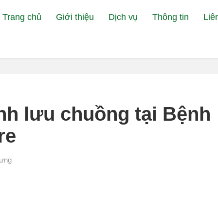
Trang chủ
Giới thiệu
Dịch vụ
Thông tin
Liê
Đang xem:
Bệnh Viện Thú Y Petcare
Sức khỏe thú cưng
ình lưu chuồng tại Bệnh
re
cưng