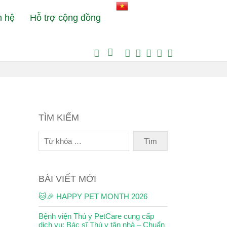
n hệ
Hỗ trợ cộng đồng
Đôi nét về quy trình lưu chuồng tại Bệnh Viện Thú Y PetCare
TÌM KIẾM
BÀI VIẾT MỚI
🐱🎉 HAPPY PET MONTH 2026
Bệnh viện Thú y PetCare cung cấp
dịch vụ: Bác sĩ Thú y tận nhà – Chuẩn