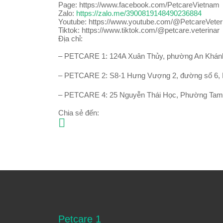
Page: https://www.facebook.com/PetcareVietnam
Zalo:
https://zalo.me/3900819148490236884
Youtube: https://www.youtube.com/@PetcareVeter
Tiktok: https://www.tiktok.com/@petcare.veterinar
Địa chỉ:
– PETCARE 1: 124A Xuân Thủy, phường An Khánh,
– PETCARE 2: S8-1 Hưng Vượng 2, đường số 6, P
– PETCARE 4: 25 Nguyễn Thái Học, Phường Tam T
Chia sẻ đến:
Petcare 1