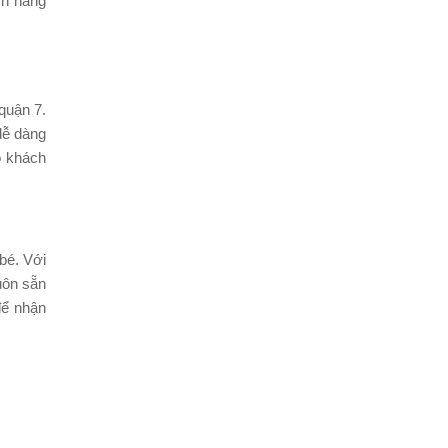
ch hàng
quận 7.
dễ dàng
o khách
bé. Với
uôn sẵn
để nhận