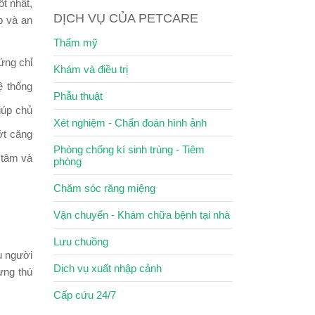
t nhất,
DỊCH VỤ CỦA PETCARE
p và an
Thẩm mỹ
ứng chỉ
Khám và điều trị
ệ thống
Phẫu thuật
iúp chủ
Xét nghiệm - Chẩn đoán hình ảnh
ớt căng
Phòng chống kí sinh trùng - Tiêm
n tâm và
phòng
Chăm sóc răng miệng
Vận chuyển - Khám chữa bệnh tại nhà
Lưu chuồng
u người
Dịch vụ xuất nhập cảnh
ừng thú
Cấp cứu 24/7