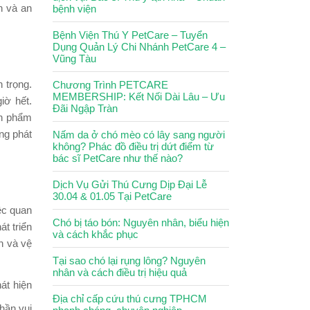
h và an
bệnh viện
Bệnh Viện Thú Y PetCare – Tuyển
Dụng Quản Lý Chi Nhánh PetCare 4 –
Vũng Tàu
 trọng.
Chương Trình PETCARE
MEMBERSHIP: Kết Nối Dài Lâu – Ưu
iờ hết.
Đãi Ngập Tràn
ản phẩm
ng phát
Nấm da ở chó mèo có lây sang người
không? Phác đồ điều trị dứt điểm từ
bác sĩ PetCare như thế nào?
Dịch Vụ Gửi Thú Cưng Dịp Đại Lễ
30.04 & 01.05 Tại PetCare
ệc quan
Chó bị táo bón: Nguyên nhân, biểu hiện
t triển
và cách khắc phục
n và vệ
Tại sao chó lại rụng lông? Nguyên
nhân và cách điều trị hiệu quả
át hiện
Địa chỉ cấp cứu thú cưng TPHCM
hần vui