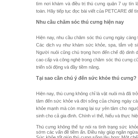
tìm nơi khám và điều trị thú cưng quận 7 uy tí
toàn. Hãy tiếp tục đọc bài viết của PETCARE để tì
Nhu cầu chăm sóc thú cưng hiện nay
Hiện nay, nhu cầu chăm sóc thú cưng ngày càng t
Các dịch vụ như khám sức khỏe, spa, tắm vệ sin
Người nuôi cũng chú trọng hơn đến chế độ dinh
cao cấp và công nghệ trong chăm sóc thú cưng cũn
triển sôi động và đầy tiềm năng.
Tại sao cần chú ý đến sức khỏe thú cưng?
Hiện nay, thú cưng không chỉ là vật nuôi mà đã trở
tâm đến sức khỏe và đời sống của chúng ngày càn
khỏe mạnh mà còn mang lại sự yên tâm cho người 
sinh cho cả gia đình. Chính vì thế, hiểu và thực h
Thú cưng không thể tự nói ra tình trạng sức khỏe
sớm các vấn đề tiềm ẩn. Điều này giúp ngăn ngừa 
Sức khỏe tốt giúp thú cưng sống lâu hơn:
Một chế 