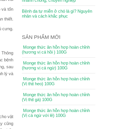
nhanh chóng, chuyên nghiệp
 và tốn
Bệnh da tự miễn ở chó là gì? Nguyên
nhân và cách khắc phục
 thiết.
ú cưng.
SẢN PHẨM MỚI
Monge thức ăn hỗn hợp hoàn chỉnh
(hương vị cá hồi ) 100G
. Thông
ắc bệnh
Monge thức ăn hỗn hợp hoàn chỉnh
ng, sau
(hương vị cá ngừ) 100G
h lý và
Monge thức ăn hỗn hợp hoàn chỉnh
(Vị thịt heo) 100G
Monge thức ăn hỗn hợp hoàn chỉnh
(Vị thịt gà) 100G
Monge thức ăn hỗn hợp hoàn chỉnh
(Vị cá ngừ với lê) 100G
cho vật
ày cũng