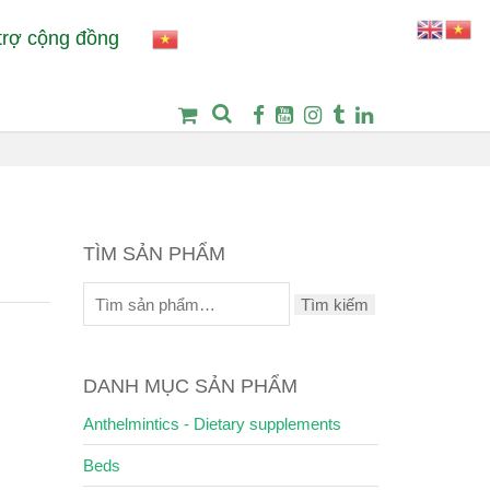
trợ cộng đồng
m:
Bệnh Viện Thú Y Petcare
Thời trang
Áo trùm đầu Swing
TÌM SẢN PHẨM
Tìm kiếm
DANH MỤC SẢN PHẨM
Anthelmintics - Dietary supplements
Beds