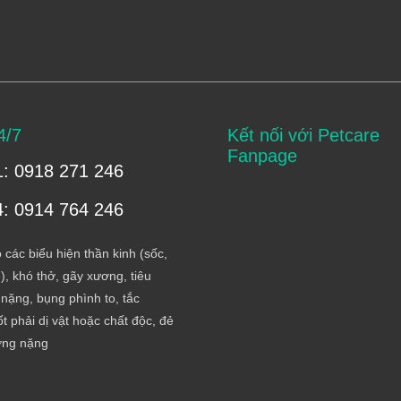
4/7
Kết nối với Petcare
Fanpage
1: 0918 271 246
4: 0914 764 246
 các biểu hiện thần kinh (sốc,
), khó thở, gãy xương, tiêu
nặng, bụng phình to, tắc
t phải dị vật hoặc chất độc, đẻ
ơng nặng