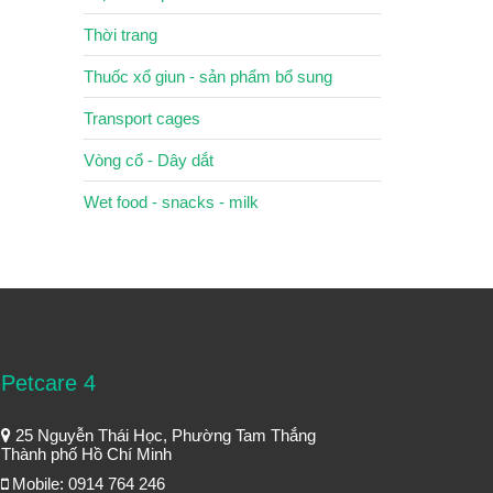
Thời trang
Thuốc xổ giun - sản phẩm bổ sung
Transport cages
Vòng cổ - Dây dắt
Wet food - snacks - milk
Petcare 4
25 Nguyễn Thái Học, Phường Tam Thắng
Thành phố Hồ Chí Minh
Mobile: 0914 764 246