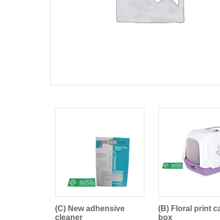
(C) New adhensive
(B) Floral print ca
cleaner
box