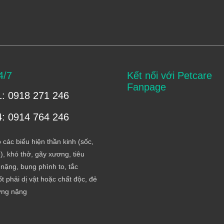
4/7
Kết nối với Petcare
Fanpage
1: 0918 271 246
4: 0914 764 246
 các biểu hiện thần kinh (sốc,
), khó thở, gãy xương, tiêu
nặng, bụng phình to, tắc
t phải dị vật hoặc chất độc, đẻ
ơng nặng