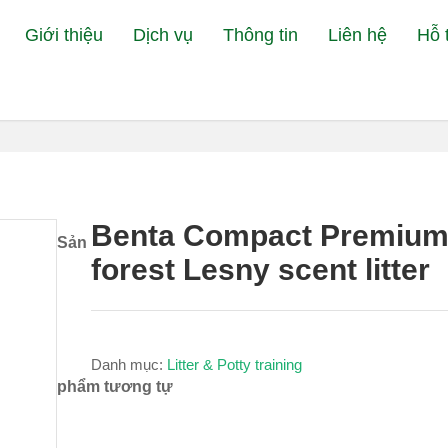
Giới thiệu
Dịch vụ
Thông tin
Liên hệ
Hỗ 
Đang xem:
Bệnh Viện Thú Y Petcare
Litter & P
Benta Compact Premiu
Sản
forest Lesny scent litter
Danh mục:
Litter & Potty training
phẩm tương tự