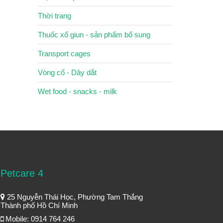
Thời trang
Thuốc xổ giun - sản phẩm bổ sung
Transport cages
Vòng cổ - Dây dắt
Wet food - snacks - milk
Petcare 4
25 Nguyễn Thái Học, Phường Tam Thắng
Thành phố Hồ Chí Minh
Mobile: 0914 764 246