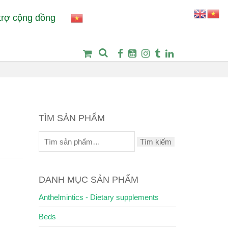
trợ cộng đồng
otty training
Benta Compact Premium forest Lesny scent litter
m
TÌM SẢN PHẨM
Tìm kiếm
DANH MỤC SẢN PHẨM
Anthelmintics - Dietary supplements
Beds