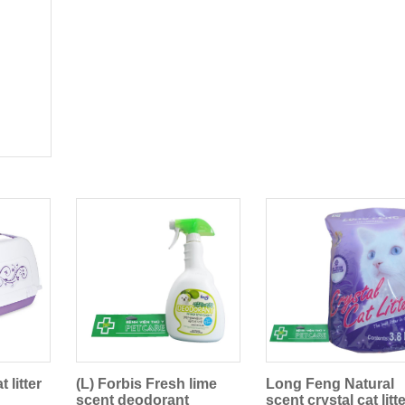
t litter
(L) Forbis Fresh lime
Long Feng Natural
scent deodorant
scent crystal cat litt