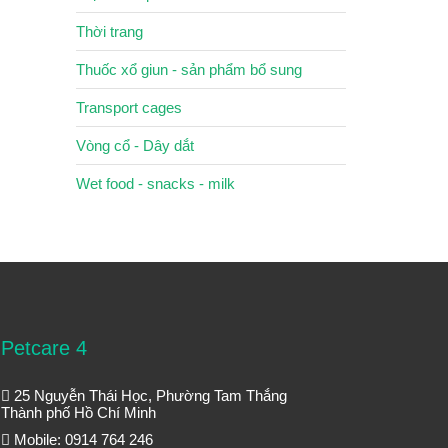
Thời trang
Thuốc xổ giun - sản phẩm bổ sung
Transport cages
Vòng cổ - Dây dắt
Wet food - snacks - milk
Petcare 4
25 Nguyễn Thái Học, Phường Tam Thắng
Thành phố Hồ Chí Minh
Mobile: 0914 764 246