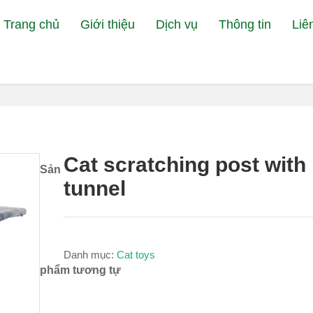
Trang chủ
Giới thiệu
Dịch vụ
Thông tin
Liê
Đang xem:
Bệnh V
Cat scratching post with
Sản
tunnel
Danh mục:
Cat toys
phẩm tương tự