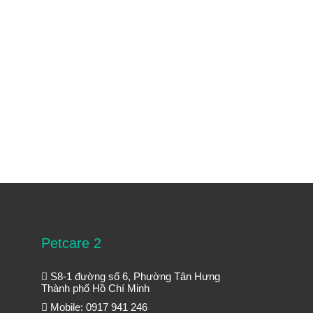
Petcare 2
S8-1 đường số 6, Phường Tân Hưng
Thành phố Hồ Chí Minh
Mobile: 0917 941 246