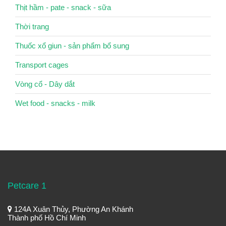
Thịt hầm - pate - snack - sữa
Thời trang
Thuốc xổ giun - sản phẩm bổ sung
Transport cages
Vòng cổ - Dây dắt
Wet food - snacks - milk
Petcare 1
124A Xuân Thủy, Phường An Khánh
Thành phố Hồ Chí Minh