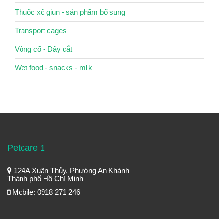
Thuốc xổ giun - sản phẩm bổ sung
Transport cages
Vòng cổ - Dây dắt
Wet food - snacks - milk
Petcare 1
124A Xuân Thủy, Phường An Khánh
Thành phố Hồ Chí Minh
Mobile: 0918 271 246