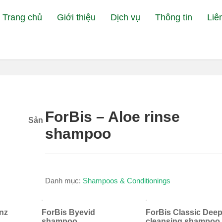
Trang chủ
Giới thiệu
Dịch vụ
Thông tin
Liê
Đang xem:
Bệnh Viện Thú Y Petcar
ForBis – Aloe rinse
Sản
shampoo
Danh mục:
Shampoos & Conditionings
nz
ForBis Byevid
ForBis Classic Dee
shampoo
cleansing shampoo