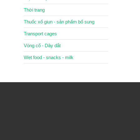
Thời trang
Thuốc xổ giun - sản phẩm bổ sung
Transport cages
Vòng cổ - Dây dắt
Wet food - snacks - milk