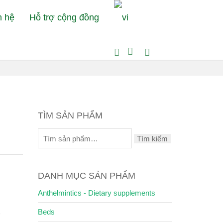
n hệ
Hỗ trợ cộng đồng
e
Shampoos & Conditionings
ForBis – Aloe rinse shampoo
TÌM SẢN PHẨM
Tìm kiếm
DANH MỤC SẢN PHẨM
Anthelmintics - Dietary supplements
Beds
p