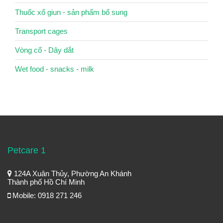
Thuốc xổ giun - sản phẩm bổ sung
Transport cages
Vòng cổ - Dây dắt
Wet food - snacks - milk
Petcare 1
124A Xuân Thủy, Phường An Khánh
Thành phố Hồ Chí Minh
Mobile: 0918 271 246