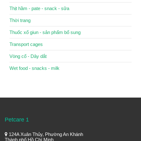
Thịt hầm - pate - snack - sữa
Thời trang
Thuốc xổ giun - sản phẩm bổ sung
Transport cages
Vòng cổ - Dây dắt
Wet food - snacks - milk
Petcare 1
124A Xuân Thủy, Phường An Khánh
Thành phố Hồ Chí Minh