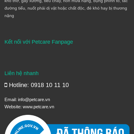
khó thở, gãy xương, tiêu chảy, nôn mửa nặng, bụng phình to, tắc
đường tiểu, nuốt phải dị vật hoặc chất độc, đẻ khó hay bị thương
nặng
Kết nối với Petcare Fanpage
Liên hệ nhanh
Hotline: 0918 10 11 10
Email:
info@petcare.vn
Website:
www.petcare.vn