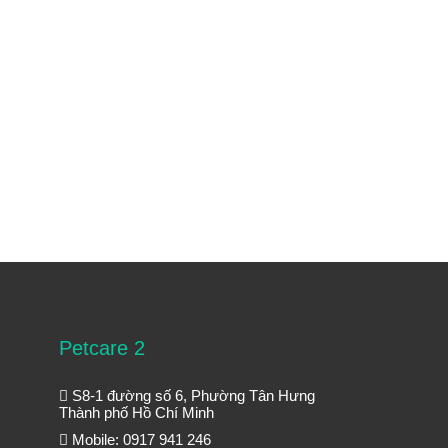
Petcare 2
S8-1 đường số 6, Phường Tân Hưng
Thành phố Hồ Chí Minh
Mobile: 0917 941 246