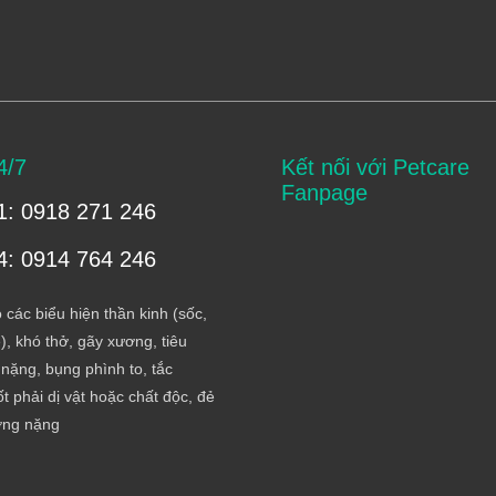
4/7
Kết nối với Petcare
Fanpage
1: 0918 271 246
4: 0914 764 246
 các biểu hiện thần kinh (sốc,
), khó thở, gãy xương, tiêu
nặng, bụng phình to, tắc
t phải dị vật hoặc chất độc, đẻ
ơng nặng