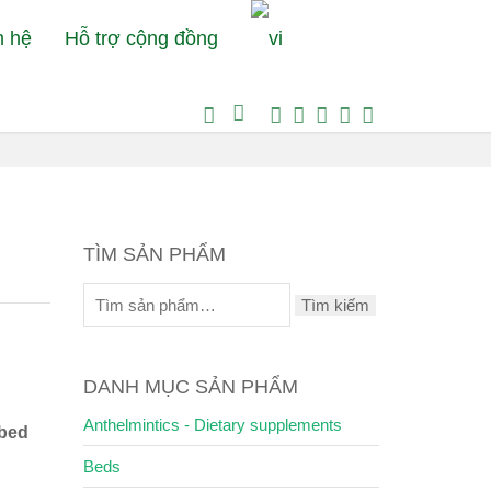
n hệ
Hỗ trợ cộng đồng
g xem:
Bệnh Viện Thú Y Petcare
Beds
Orthopedic pet bed
TÌM SẢN PHẨM
Tìm kiếm
DANH MỤC SẢN PHẨM
Anthelmintics - Dietary supplements
 bed
Beds