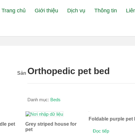
Trang chủ
Giới thiệu
Dịch vụ
Thông tin
Liê
Đan
Orthopedic pet bed
Sản
Danh mục:
Beds
Foldable purple pet
dle pet
Grey striped house for
pet
Đọc tiếp