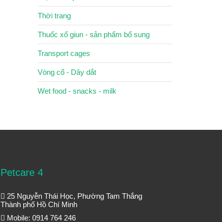
Thời trang
Thuốc xổ giun - sản phẩm bổ sung
Transport cages
Vòng cổ - Dây dắt
Wet food - snacks - milk
Petcare 4
25 Nguyễn Thái Học, Phường Tam Thắng
Thành phố Hồ Chí Minh
Mobile: 0914 764 246