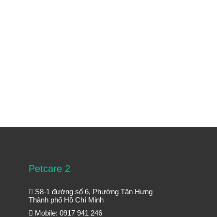
Petcare 2
S8-1 đường số 6, Phường Tân Hưng
Thành phố Hồ Chí Minh
Mobile: 0917 941 246