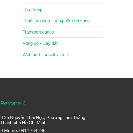
Thời trang
Thuốc xổ giun - sản phẩm bổ sung
Transport cages
Vòng cổ - Dây dắt
Wet food - snacks - milk
Petcare 4
25 Nguyễn Thái Học, Phường Tam Thắng
Thành phố Hồ Chí Minh
Mobile: 0914 764 246