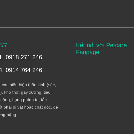
4/7
Kết nối với Petcare
Fanpage
1: 0918 271 246
4: 0914 764 246
 các biểu hiện thần kinh (sốc,
), khó thở, gãy xương, tiêu
nặng, bụng phình to, tắc
t phải dị vật hoặc chất độc, đẻ
ơng nặng