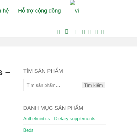
n hệ
Hỗ trợ cộng đồng
ding & Watering supplies
Pet water feeder_CC Pets – 200ml
s –
TÌM SẢN PHẨM
Tìm kiếm
DANH MỤC SẢN PHẨM
Anthelmintics - Dietary supplements
Beds