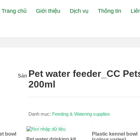
Trang chủ
Giới thiệu
Dịch vụ
Thông tin
Liê
Đang xem:
Bệnh Viện Thú Y Petcare
Fee
Pet water feeder_CC Pet
Sản
200ml
Danh mục:
Feeding & Watering supplies
pet bowl
Plastic kennel bowl
Pet water drinking kit_
(colour varies)