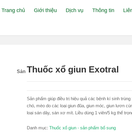
Trang chủ
Giới thiệu
Dịch vụ
Thông tin
Liê
Đang xem:
Bệnh Viện Thú Y Petcar
Thuốc xổ giun Exotral
Sản
Sản phẩm giúp
điều trị hiệu quả các bệnh kí sinh trùng 
chó, mèo do các loại giun đũa, giun móc, giun lươn cù
loại sán dây, sán xơ mít. Liều dùng 1 viên/5 kg thể trọn
Danh mục:
Thuốc xổ giun - sản phẩm bổ sung