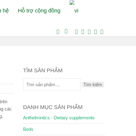
n hệ
Hỗ trợ cộng đồng
e
Thuốc xổ giun - sản phẩm bổ sung
Thuốc xổ giun Exotral
TÌM SẢN PHẨM
Tìm kiếm
trên
DANH MỤC SẢN PHẨM
ng các
g.
Anthelmintics - Dietary supplements
Beds