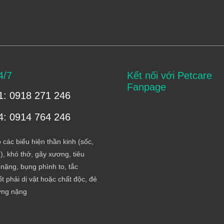
4/7
Kết nối với Petcare
Fanpage
1: 0918 271 246
4: 0914 764 246
 các biểu hiện thần kinh (sốc,
), khó thở, gãy xương, tiêu
nặng, bụng phình to, tắc
t phải dị vật hoặc chất độc, đẻ
ơng nặng