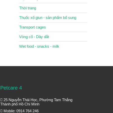
Thời trang
Thuốc xổ giun - sản phẩm bổ sung
Transport cages
Vòng cổ - Dây dắt
Wet food - snacks - milk
Petcare 4
25 Nguyễn Thái Học, Phường Tam Thắng
Thành phố Hồ Chí Minh
Mobile: 0914 764 246