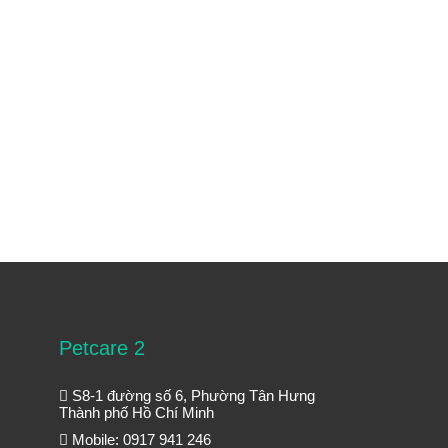
Petcare 2
S8-1 đường số 6, Phường Tân Hưng
Thành phố Hồ Chí Minh
Mobile: 0917 941 246