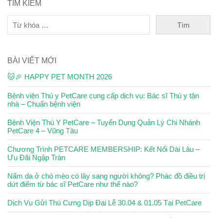
TÌM KIẾM
BÀI VIẾT MỚI
🐱🎉 HAPPY PET MONTH 2026
Bệnh viện Thú y PetCare cung cấp dịch vụ: Bác sĩ Thú y tận
nhà – Chuẩn bệnh viện
Bệnh Viện Thú Y PetCare – Tuyển Dụng Quản Lý Chi Nhánh
PetCare 4 – Vũng Tàu
Chương Trình PETCARE MEMBERSHIP: Kết Nối Dài Lâu –
Ưu Đãi Ngập Tràn
Nấm da ở chó mèo có lây sang người không? Phác đồ điều trị
dứt điểm từ bác sĩ PetCare như thế nào?
Dịch Vụ Gửi Thú Cưng Dịp Đại Lễ 30.04 & 01.05 Tại PetCare