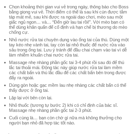
Chọn khoảng thời gian vui vẻ trong ngày, thông báo cho Boss
bằng giọng vui vẻ. Thời điểm có thể là sau khi cún được tắm
táp mát mẻ, sau khi được ra ngoài dạo chơi, mèo sau một
giấc ngủ ngon… và… “Đến giờ lau tai rồi!”. Với mèo bạn có
thể dùng khăn quấn để cố định và hạn chế bị thương do mèo
chống cự.
Nhỏ nước rửa tai chuyên dụng vào ống tai của thú. Dùng một
tay kéo nhẹ vành tai, tay còn lại nhỏ thuốc để nước rửa vào
sâu trong ống tai. Lưu ý tránh để đầu chai chạm vào tai vì dễ
làm nhiễm khuẩn chai nước rửa tai.
Massage nhẹ nhàng phần gốc tai 3-4 phút rồi sau đó để thú
lắc tai thoải mái. Động tác này giúp nước rửa tai làm mềm
các chất bẩn và thú lắc đầu để các chất bẩn bên trong được
đẩy ra ngoài.
Dùng gòn hoặc gạc mềm lau nhẹ nhàng các chất bẩn có thể
thấy được ở ống tai.
Lặp lại với bên còn lại.
Nhỏ thuốc (tương tự bước 2) khi có chỉ định của bác sĩ.
Massage nhẹ nhàng phần gốc tai 2-3 phút.
Cuối cùng là… bạn còn chờ gì nữa mà không thưởng cho
người bạn nhỏ đã hợp tác tốt nào.