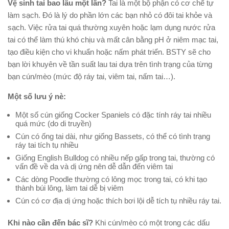
Vệ sinh tai bao lâu một lần?
Tai là một bộ phận có cơ chế tự
làm sạch. Đó là lý do phần lớn các bạn nhỏ có đôi tai khỏe và
sạch. Việc rửa tai quá thường xuyên hoặc lạm dụng nước rửa
tai có thể làm thú khó chịu và mất cân bằng pH ở niêm mạc tai,
tạo điều kiện cho vi khuẩn hoặc nấm phát triển. BSTY sẽ cho
bạn lời khuyên về tần suất lau tai dựa trên tình trạng của từng
bạn cún/mèo (mức độ ráy tai, viêm tai, nấm tai…).
Một số lưu ý nè:
Một số cún giống Cocker Spaniels có đặc tính ráy tai nhiều
quá mức (do di truyền)
Cún có ống tai dài, như giống Bassets, có thể có tình trạng
ráy tai tích tụ nhiều
Giống English Bulldog có nhiều nếp gấp trong tai, thường có
vấn đề về da và dị ứng nên dễ dẫn đến viêm tai
Các dòng Poodle thường có lông mọc trong tai, có khi tạo
thành búi lông, làm tai dễ bị viêm
Cún có cơ địa dị ứng hoặc thích bơi lội dễ tích tụ nhiều ráy tai.
Khi nào cần đến bác sĩ?
Khi cún/mèo có một trong các dấu