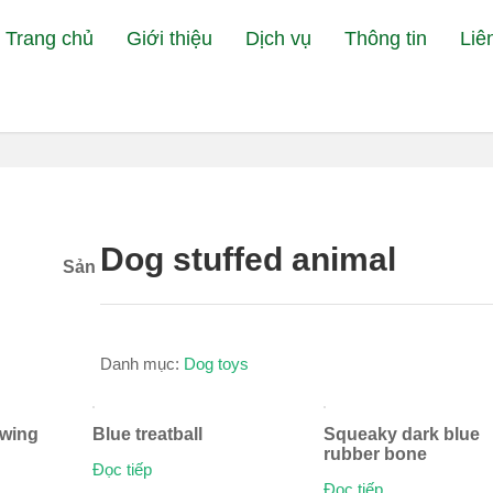
Trang chủ
Giới thiệu
Dịch vụ
Thông tin
Liê
Đang x
Dog stuffed animal
Sản
Danh mục:
Dog toys
owing
Blue treatball
Squeaky dark blue
rubber bone
Đọc tiếp
Đọc tiếp