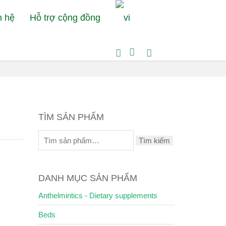
n hệ
Hỗ trợ cộng đồng
em:
Bệnh Viện Thú Y Petcare
Dog toys
Dog stuffed animal
TÌM SẢN PHẨM
Tìm kiếm
DANH MỤC SẢN PHẨM
Anthelmintics - Dietary supplements
Beds