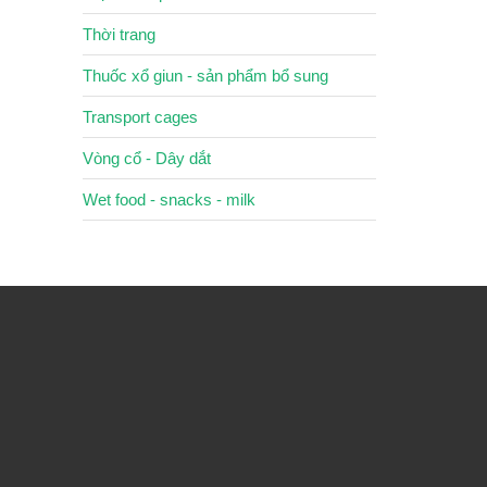
Thời trang
Thuốc xổ giun - sản phẩm bổ sung
Transport cages
Vòng cổ - Dây dắt
Wet food - snacks - milk