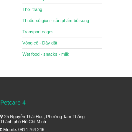
Thời trang
Thuốc xổ giun - sản phẩm bổ sung
Transport cages
Vòng cổ - Dây dắt
Wet food - snacks - milk
Petcare 4
25 Nguyễn Thái Học, Phường Tam Thắng
Thành phố Hồ Chí Minh
Mobile: 0914 764 246