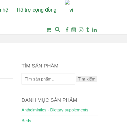
n hệ
Hỗ trợ cộng đồng
Thú Y Petcare
Dụng cụ tắm & làm đẹp
Lược chải lông dày
TÌM SẢN PHẨM
Tìm kiếm
DANH MỤC SẢN PHẨM
Anthelmintics - Dietary supplements
Beds