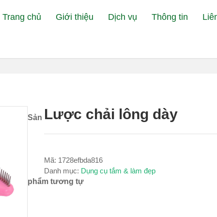
Trang chủ
Giới thiệu
Dịch vụ
Thông tin
Liê
Đang xem:
Bệnh Viện 
Lược chải lông dày
Sản
Mã:
1728efbda816
Danh mục:
Dụng cụ tắm & làm đẹp
phẩm tương tự