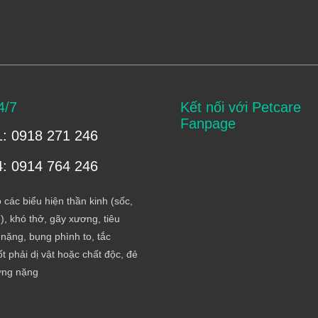
4/7
Kết nối với Petcare
Fanpage
1: 0918 271 246
4: 0914 764 246
 các biểu hiện thần kinh (sốc,
), khó thở, gãy xương, tiêu
nặng, bụng phình to, tắc
t phải dị vật hoặc chất độc, đẻ
ơng nặng