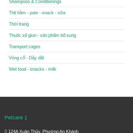
Shampoos & Conditionings
Thịt hầm - pate - snack - sữa
Thời trang
Thuốc xổ giun - sản phẩm bổ sung
Transport cages
Vòng cổ - Dây dắt
Wet food - snacks - milk
Petcare 1
124A Xuân Thủy, Phường An Khánh