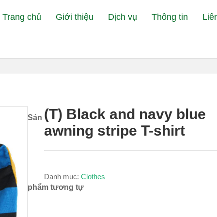
Trang chủ
Giới thiệu
Dịch vụ
Thông tin
Liê
Đang xem:
Bệnh Viện Thú Y Pe
(T) Black and navy blue
Sản
awning stripe T-shirt
Danh mục:
Clothes
phẩm tương tự