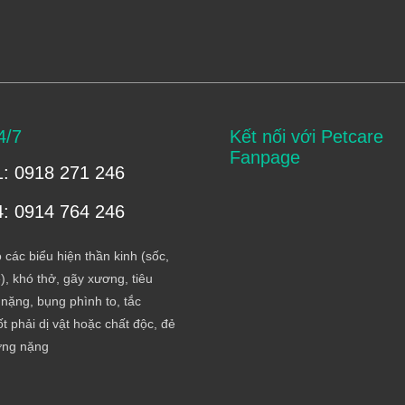
4/7
Kết nối với Petcare
Fanpage
1: 0918 271 246
4: 0914 764 246
 các biểu hiện thần kinh (sốc,
), khó thở, gãy xương, tiêu
nặng, bụng phình to, tắc
t phải dị vật hoặc chất độc, đẻ
ơng nặng