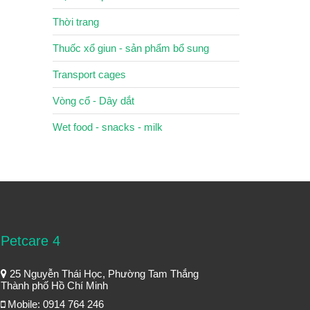
Thời trang
Thuốc xổ giun - sản phẩm bổ sung
Transport cages
Vòng cổ - Dây dắt
Wet food - snacks - milk
Petcare 4
25 Nguyễn Thái Học, Phường Tam Thắng
Thành phố Hồ Chí Minh
Mobile: 0914 764 246