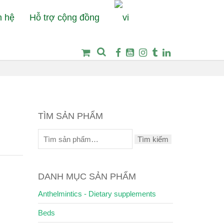
n hệ
Hỗ trợ cộng đồng
tcare
Clothes
(T) Black and navy blue awning stripe T-shirt
TÌM SẢN PHẨM
Tìm kiếm
DANH MỤC SẢN PHẨM
Anthelmintics - Dietary supplements
Beds